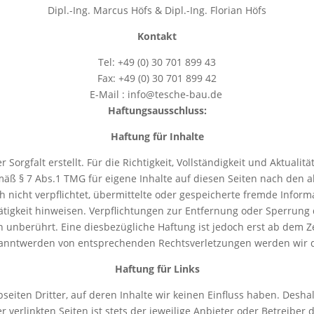
Dipl.-Ing.
Marcus Höfs & Dipl.-Ing. Florian Höfs
Kontakt
Tel: +49 (0) 30 701 899 43
Fax: +49 (0) 30 701 899 42
E-Mail : info@tesche-bau.de
Haftungsausschluss:
Haftung für Inhalte
 Sorgfalt erstellt. Für die Richtigkeit, Vollständigkeit und Aktuali
äß § 7 Abs.1 TMG für eigene Inhalte auf diesen Seiten nach den a
ch nicht verpflichtet, übermittelte oder gespeicherte fremde In
 Tätigkeit hinweisen. Verpflichtungen zur Entfernung oder Sperrun
 unberührt. Eine diesbezügliche Haftung ist jedoch erst ab dem Z
kanntwerden von entsprechenden Rechtsverletzungen werden wir 
Haftung für Links
seiten Dritter, auf deren Inhalte wir keinen Einfluss haben. Desha
erlinkten Seiten ist stets der jeweilige Anbieter oder Betreiber d